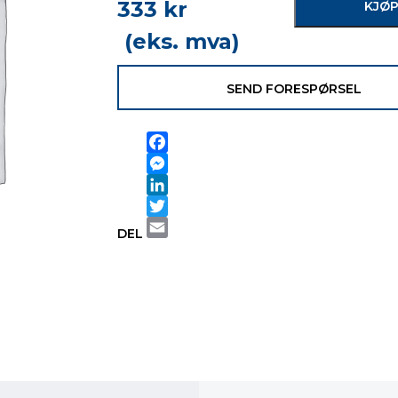
333
kr
KJØ
(eks. mva)
SEND FORESPØRSEL
Facebook
Messenger
LinkedIn
Twitter
DEL
Email