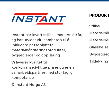
PRODUKT
Stillas
Materialhå
Instant har levert stillas i mer enn 50 år,
og har utvidet virksomheten til å
Materialhe
inkludere personløftere,
Glassheise
materialhåndteringsprodukter,
Byggegjer
byggegjerder og opplæring.
Tildekking
Vi leverer kvalitet til
konkurransedyktige priser og er en
samarbeidspartner med stor faglig
kompetanse.
© Instant Norge AS