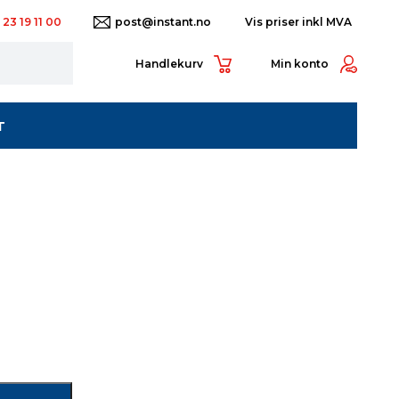
 23 19 11 00
post@instant.no
Handlekurv
Min konto
T