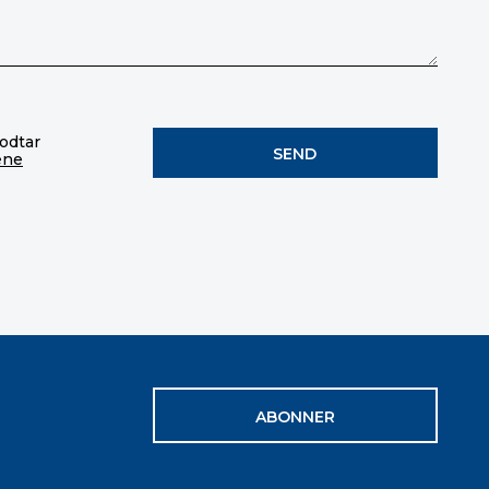
godtar
ene
ABONNER