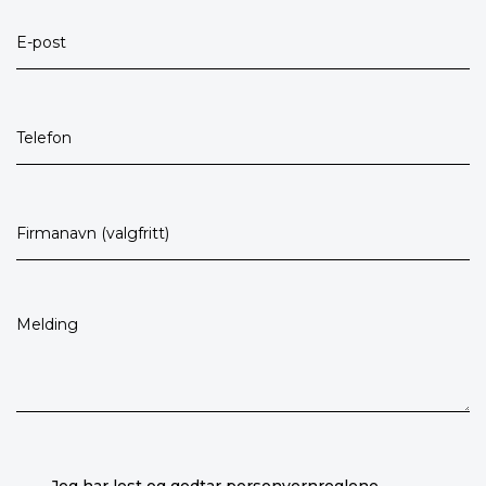
Jeg har lest og godtar
personvernreglene