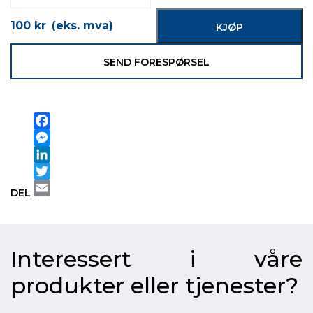
100
kr
(eks. mva)
KJØP
SEND FORESPØRSEL
Facebook
Messenger
LinkedIn
Twitter
DEL
Email
Interessert i våre
produkter eller tjenester?