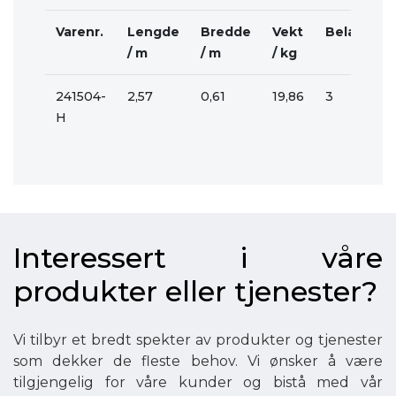
Varenr.
Lengde
Bredde
Vekt
Belastnin
/ m
/ m
/ kg
241504-
2,57
0,61
19,86
3
H
Interessert i våre
produkter eller tjenester?
Vi tilbyr et bredt spekter av produkter og tjenester
som dekker de fleste behov. Vi ønsker å være
tilgjengelig for våre kunder og bistå med vår