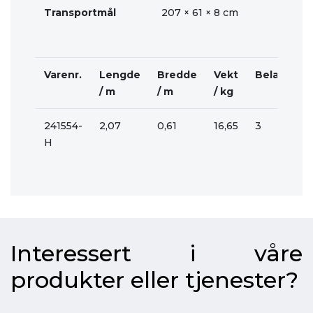
Transportmål
207 × 61 × 8 cm
Varenr.
Lengde
Bredde
Vekt
Belastning
/ m
/ m
/ kg
241554-
2,07
0,61
16,65
3
H
Interessert i våre
produkter eller tjenester?