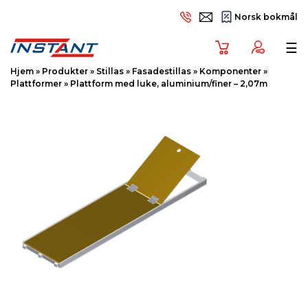
Norsk bokmål
Tog
☰
Hjem
»
Produkter
»
Stillas
»
Fasadestillas
»
Komponenter
»
Plattformer
»
Plattform med luke, aluminium/finer – 2,07m