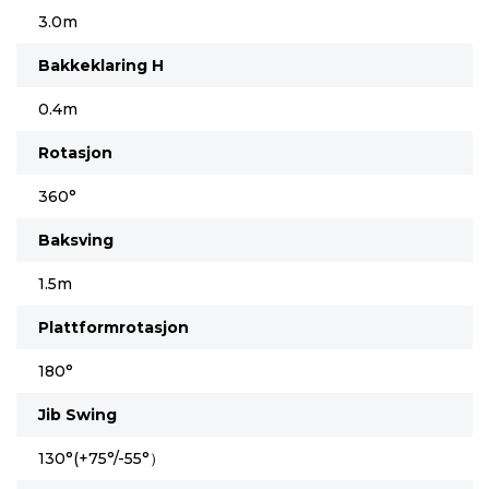
3.0m
Bakkeklaring H
0.4m
Rotasjon
360°
Baksving
1.5m
Plattformrotasjon
180°
Jib Swing
130°(+75°/-55°）