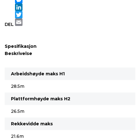
Messenger
LinkedIn
Twitter
DEL
Email
Spesifikasjon
Beskrivelse
Arbeidshøyde maks H1
28.5m
Plattformhøyde maks H2
26.5m
Rekkevidde maks
21.6m