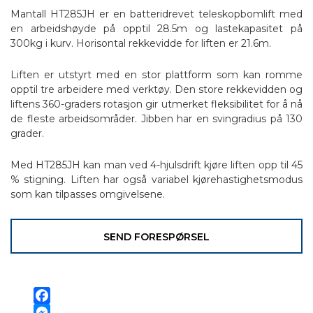
Mantall HT285JH er en batteridrevet teleskopbomlift med
en arbeidshøyde på opptil 28.5m og lastekapasitet på
300kg i kurv. Horisontal rekkevidde for liften er 21.6m.
Liften er utstyrt med en stor plattform som kan romme
opptil tre arbeidere med verktøy. Den store rekkevidden og
liftens 360-graders rotasjon gir utmerket fleksibilitet for å nå
de fleste arbeidsområder. Jibben har en svingradius på 130
grader.
Med HT285JH kan man ved 4-hjulsdrift kjøre liften opp til 45
% stigning. Liften har også variabel kjørehastighetsmodus
som kan tilpasses omgivelsene.
SEND FORESPØRSEL
Facebook