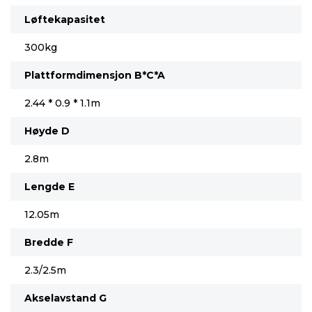
Løftekapasitet
300kg
Plattformdimensjon B*C*A
2.44 * 0.9 * 1.1m
Høyde D
2.8m
Lengde E
12.05m
Bredde F
2.3/2.5m
Akselavstand G