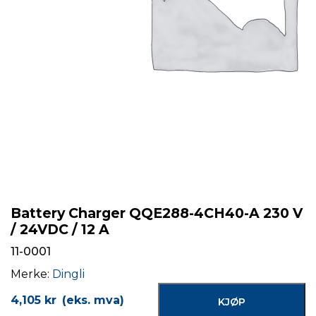
Battery Charger QQE288-4CH40-A 230 V
/ 24VDC / 12 A
11-0001
Merke:
Dingli
4,105
kr
(eks. mva)
KJØP