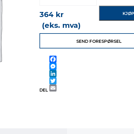
364
kr
KJØ
(eks. mva)
SEND FORESPØRSEL
Facebook
Messenger
LinkedIn
Twitter
DEL
Email