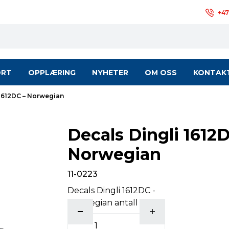
+47
ORT
OPPLÆRING
NYHETER
OM OSS
KONTAK
 1612DC – Norwegian
Decals Dingli 1612
Norwegian
11-0223
Decals Dingli 1612DC -
Norwegian antall