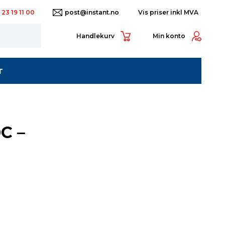
 23 19 11 00
post@instant.no
Handlekurv
Min konto
T
DC –