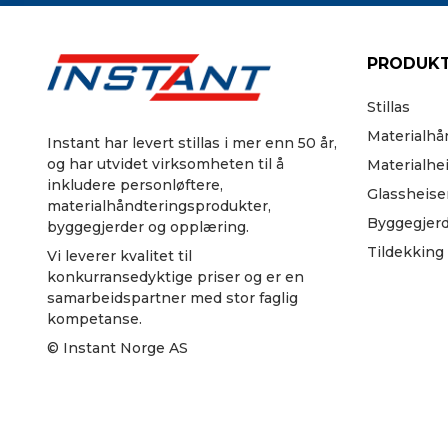
PRODUKT
Stillas
Materialhå
Instant har levert stillas i mer enn 50 år,
og har utvidet virksomheten til å
Materialhe
inkludere personløftere,
Glassheise
materialhåndteringsprodukter,
Byggegjer
byggegjerder og opplæring.
Tildekking
Vi leverer kvalitet til
konkurransedyktige priser og er en
samarbeidspartner med stor faglig
kompetanse.
© Instant Norge AS