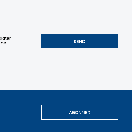
godtar
ene
ABONNER