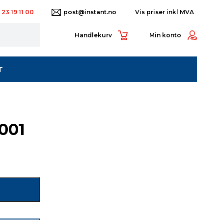
 23 19 11 00
post@instant.no
Handlekurv
Min konto
T
001
P