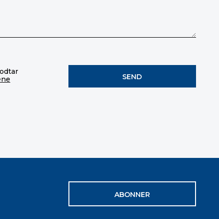
godtar
ene
ABONNER