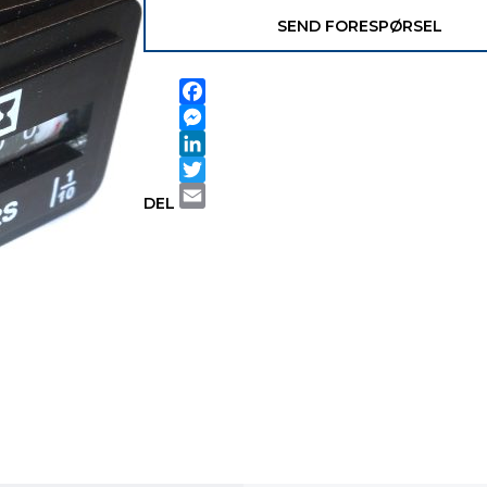
SEND FORESPØRSEL
Facebook
Messenger
LinkedIn
Twitter
DEL
Email