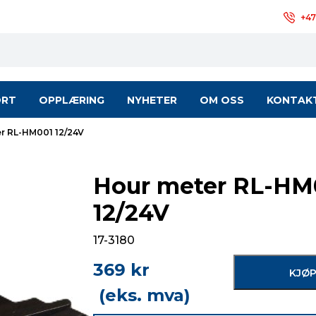
+47
ORT
OPPLÆRING
NYHETER
OM OSS
KONTAK
r RL-HM001 12/24V
Hour meter RL-HM
12/24V
17-3180
369
kr
KJØ
(eks. mva)