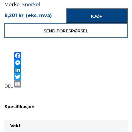
Merke:
Snorkel
8,201
kr
(eks. mva)
KJØP
SEND FORESPØRSEL
Facebook
Messenger
LinkedIn
Twitter
DEL
Email
Spesifikasjon
Vekt