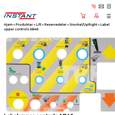
Tog
☰
Hjem
»
Produkter
»
Lift
»
Reservedeler
»
Snorkel/UpRight
»
Label
upper controls AB46