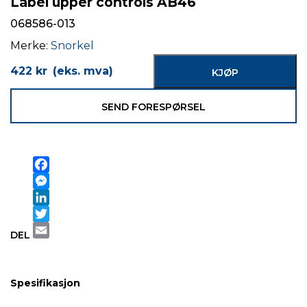
Label upper controls AB46
068586-013
Merke:
Snorkel
422
kr
(eks. mva)
KJØP
SEND FORESPØRSEL
Facebook
Messenger
LinkedIn
Twitter
DEL
Email
Spesifikasjon