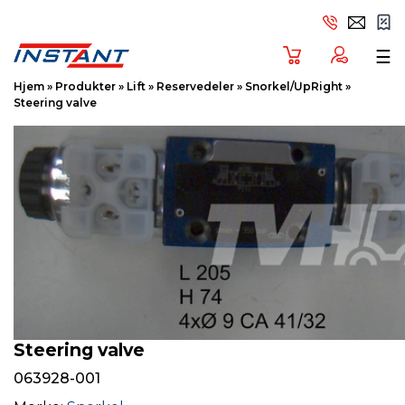
Tog
☰
Hjem
»
Produkter
»
Lift
»
Reservedeler
»
Snorkel/UpRight
»
Steering valve
Steering valve
063928-001