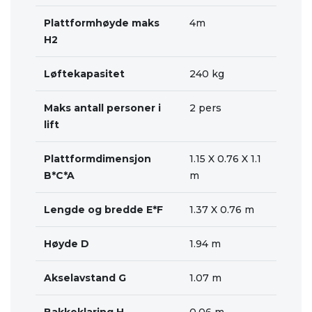
Plattformhøyde maks
4m
H2
Løftekapasitet
240 kg
Maks antall personer i
2 pers
lift
Plattformdimensjon
1.15 X 0.76 X 1.1
B*C*A
m
Lengde og bredde E*F
1.37 X 0.76 m
Høyde D
1.94 m
Akselavstand G
1.07 m