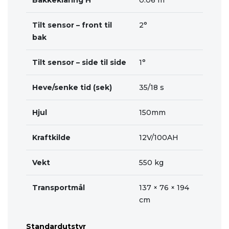
Bakkeklaring H
0.06 m
Tilt sensor – front til
2°
bak
Tilt sensor – side til side
1°
Heve/senke tid (sek)
35/18 s
Hjul
150mm
Kraftkilde
12V/100AH
Vekt
550 kg
Transportmål
137 × 76 × 194
cm
Standardutstyr