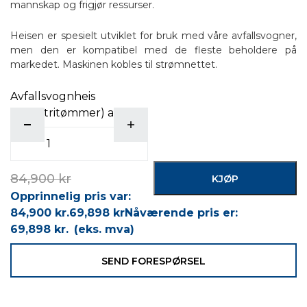
mannskap og frigjør ressurser.
Heisen er spesielt utviklet for bruk med våre avfallsvogner,
men den er kompatibel med de fleste beholdere på
markedet. Maskinen kobles til strømnettet.
Avfallsvognheis
(industritømmer) antall
84,900
kr
KJØP
Opprinnelig pris var:
84,900 kr.
69,898
kr
Nåværende pris er:
69,898 kr.
(eks. mva)
SEND FORESPØRSEL