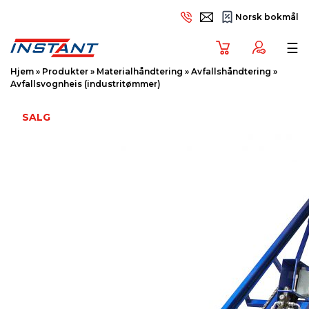
Norsk bokmål
Tog
☰
Hjem
»
Produkter
»
Materialhåndtering
»
Avfallshåndtering
»
Avfallsvognheis (industritømmer)
SALG