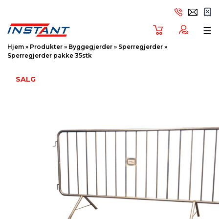
Tog
☰
Hjem
»
Produkter
»
Byggegjerder
»
Sperregjerder
»
Sperregjerder pakke 35stk
SALG