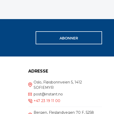
ABONNER
ADRESSE
Oslo, Fløisbonnveien 5, 1412
SOFIEMYR
post@instant.no
+47 23 19 11 00
Bergen, Fleslandvegen 70 F, 5258