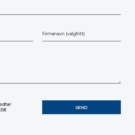
godtar
ene