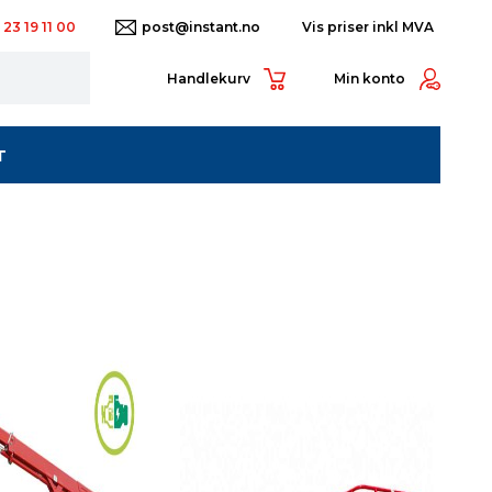
 23 19 11 00
post@instant.no
Handlekurv
Min konto
T