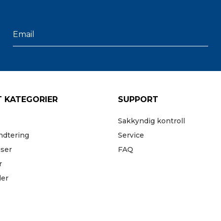
 KATEGORIER
SUPPORT
Sakkyndig kontroll
ndtering
Service
iser
FAQ
r
der