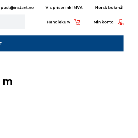
post@instant.no
Norsk bokmål
Handlekurv
Min konto
T
0 m