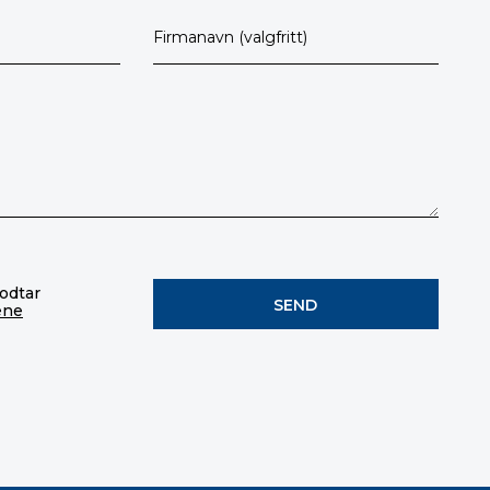
godtar
ene