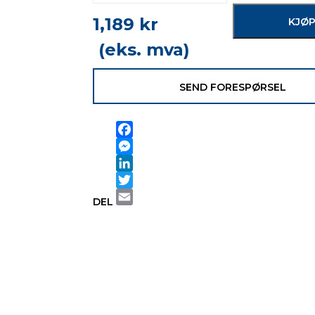
1,189
kr
KJØ
(eks. mva)
SEND FORESPØRSEL
Facebook
Messenger
LinkedIn
Twitter
DEL
Email