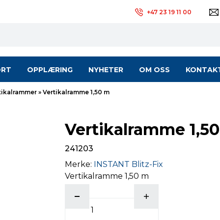
+47 23 19 11 00
ORT
OPPLÆRING
NYHETER
OM OSS
KONTAK
tikalrammer
»
Vertikalramme 1,50 m
Vertikalramme 1,5
241203
Merke:
INSTANT Blitz-Fix
Vertikalramme 1,50 m
antall