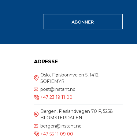
ABONNER
ADRESSE
Oslo, Fløisbonnveien 5, 1412
SOFIEMYR
post@instant.no
+47 23 19 11 00
Bergen, Fleslandvegen 70 F, 5258
BLOMSTERDALEN
bergen@instant.no
+47 55 11 09 00