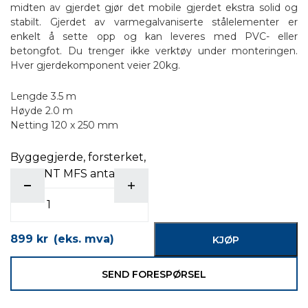
midten av gjerdet gjør det mobile gjerdet ekstra solid og
stabilt. Gjerdet av varmegalvaniserte stålelementer er
enkelt å sette opp og kan leveres med PVC- eller
betongfot. Du trenger ikke verktøy under monteringen.
Hver gjerdekomponent veier 20kg.
Lengde 3.5 m
Høyde 2.0 m
Netting 120 x 250 mm
Byggegjerde, forsterket,
INSTANT MFS antall
899
kr
(eks. mva)
KJØP
SEND FORESPØRSEL