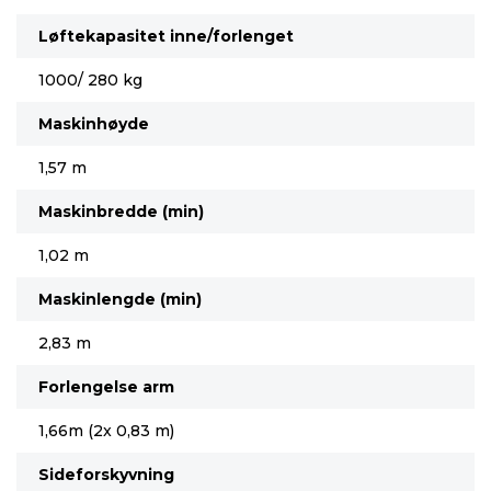
Løftekapasitet inne/forlenget
1000/ 280 kg
Maskinhøyde
1,57 m
Maskinbredde (min)
1,02 m
Maskinlengde (min)
2,83 m
Forlengelse arm
1,66m (2x 0,83 m)
Sideforskyvning