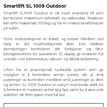
Smartlift SL 1009 Outdoor
Smartlift SL1009 Outdoor er vår mest avanserte lift som
kombinerer maksimum løftekraft og rekkevidde. Maskinen
kan løfte maksimalt 1000kg og har en maksimal løftehøyde
på 4,65m.
Store vindusseksjoner er enkelt og presist håndtert ved
hjelp av det multifunksjonelle åket. Den trådløse
fjernstyringen kontrollerer alle funksjoner og tilbyr
bevegelsesfrihet for operatøren. Et display gir brukeren full
oversikt over batteristatus, vakuum og faktisk belastning.
Liften har et proporsjonalt hydraulisk system som gir
mulighet til å kontrollere armen presist, slik at små
justeringer av kontrollen medfører små justeringer av åket
og armen. SL 1009 Outdoor er utstyrt med brede dekk for
å forhindre at maskinen setter seg fast, samt for å sikre unik
stabilitet når liften kjører med full last.