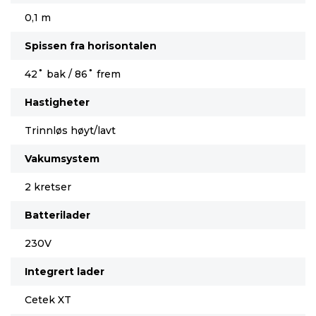
0,1 m
Spissen fra horisontalen
42˚ bak / 86˚ frem
Hastigheter
Trinnløs høyt/lavt
Vakumsystem
2 kretser
Batterilader
230V
Integrert lader
Cetek XT