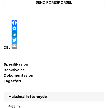
SEND FORESPØRSEL
Facebook
Messenger
LinkedIn
Twitter
DEL
Email
Spesifikasjon
Beskrivelse
Dokumentasjon
Lagerført
Maksimal løftehøyde
4,65 m