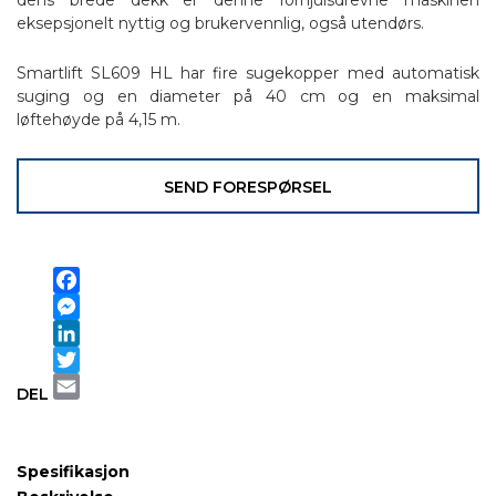
eksepsjonelt nyttig og brukervennlig, også utendørs.
Smartlift SL609 HL har fire sugekopper med automatisk
suging og en diameter på 40 cm og en maksimal
løftehøyde på 4,15 m.
SEND FORESPØRSEL
Facebook
Messenger
LinkedIn
Twitter
DEL
Email
Spesifikasjon