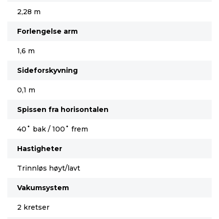
2,28 m
Forlengelse arm
1,6 m
Sideforskyvning
0,1 m
Spissen fra horisontalen
40˚ bak / 100˚ frem
Hastigheter
Trinnløs høyt/lavt
Vakumsystem
2 kretser