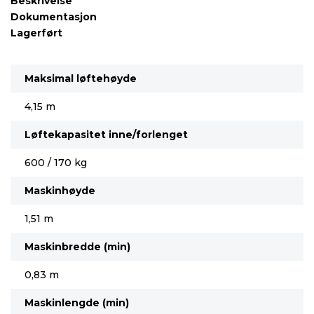
Beskrivelse
Dokumentasjon
Lagerført
Maksimal løftehøyde
4,15 m
Løftekapasitet inne/forlenget
600 / 170 kg
Maskinhøyde
1,51 m
Maskinbredde (min)
0,83 m
Maskinlengde (min)