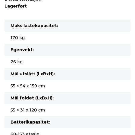
Lagerført
Maks lastekapasitet:
170 kg
Egenvekt:
26 kg
Mål utslått (LxBxH):
55 × 54 x 159 cm
Mål foldet (LxBxH):
55 × 31 x 120 cm
Batterikapasitet:
68-153 etasje