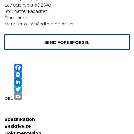
Lav egenvekt på 26kg
Stor batterikapasitet
Aluminium
Svært enkel å håndtere og bruke
SEND FORESPØRSEL
Facebook
Messenger
LinkedIn
Twitter
DEL
Email
Spesifikasjon
Beskrivelse
Dokumentasjon