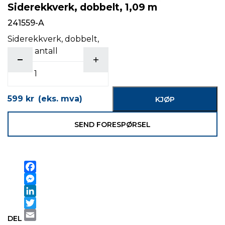
Siderekkverk, dobbelt, 1,09 m
241559-A
Siderekkverk, dobbelt,
1,09 m antall
599
kr
(eks. mva)
KJØP
SEND FORESPØRSEL
Facebook
Messenger
LinkedIn
Twitter
DEL
Email