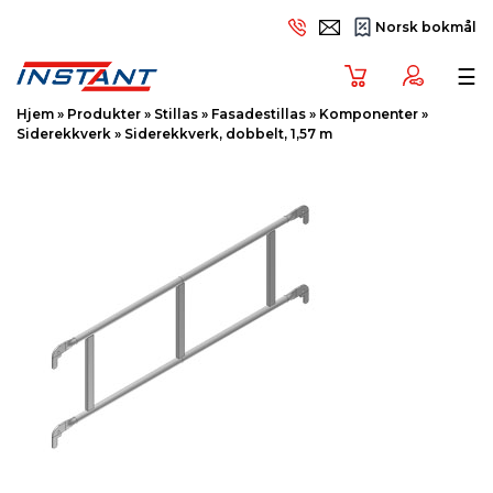
Norsk bokmål
Tog
☰
Hjem
»
Produkter
»
Stillas
»
Fasadestillas
»
Komponenter
»
Siderekkverk
»
Siderekkverk, dobbelt, 1,57 m