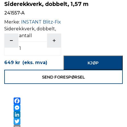
Siderekkverk, dobbelt, 1,57 m
241557-A
Merke:
INSTANT Blitz-Fix
Siderekkverk, dobbelt,
1,57 m antall
649
kr
(eks. mva)
KJØP
SEND FORESPØRSEL
Facebook
Messenger
LinkedIn
Twitter