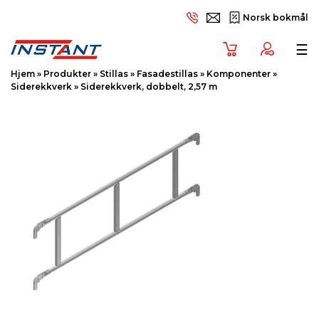
Norsk bokmål
Tog
☰
Hjem
»
Produkter
»
Stillas
»
Fasadestillas
»
Komponenter
»
Siderekkverk
»
Siderekkverk, dobbelt, 2,57 m