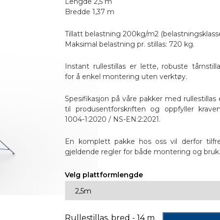
Lengde 2,5 m
Bredde 1,37 m
Tillatt belastning 200kg/m2 (belastningsklass
Maksimal belastning pr. stillas: 720 kg.
Instant rullestillas er lette, robuste tårnstil
for å enkel montering uten verktøy.
Spesifikasjon på våre pakker med rullestillas 
til produsentforskriften og oppfyller krav
1004-1:2020 / NS-EN:2:2021.
En komplett pakke hos oss vil derfor tilfred
gjeldende regler for både montering og bruk
Velg plattformlengde
Rullestillas, bred - 14 m