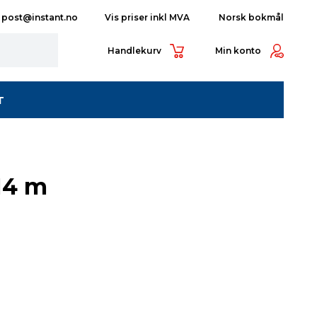
post@instant.no
Norsk bokmål
Handlekurv
Min konto
T
 14 m