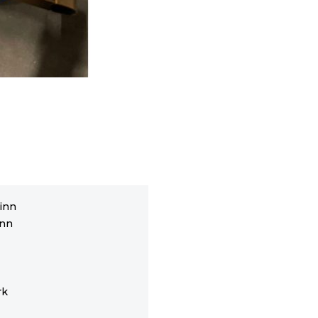
rinn
inn
rk