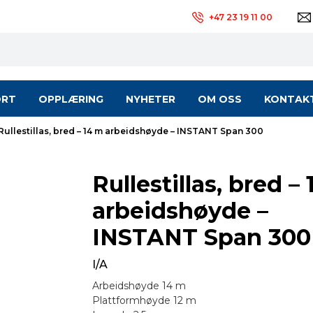
+47 23 19 11 00
ORT
OPPLÆRING
NYHETER
OM OSS
KONTAK
Rullestillas, bred – 14 m arbeidshøyde – INSTANT Span 300
Rullestillas, bred –
arbeidshøyde –
INSTANT Span 300
I/A
Arbeidshøyde 14 m
Plattformhøyde 12 m