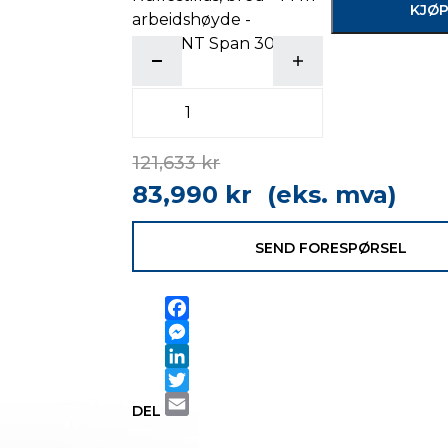
KJØ
arbeidshøyde -
INSTANT Span 300
antall
121,633
kr
83,990
kr
(eks. mva)
SEND FORESPØRSEL
Facebook
Messenger
LinkedIn
Twitter
DEL
Email