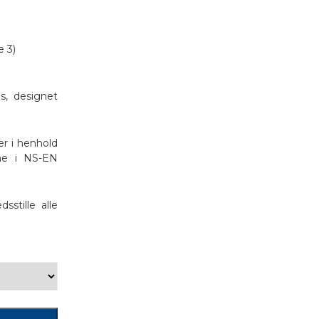
e 3)
las, designet
er i henhold
ene i NS-EN
sstille alle
.