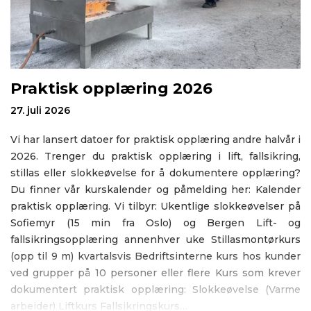
Praktisk opplæring 2026
N
27. juli 2026
23
Vi har lansert datoer for praktisk opplæring andre halvår i
V
2026. Trenger du praktisk opplæring i lift, fallsikring,
a
stillas eller slokkeøvelse for å dokumentere opplæring?
V
Du finner vår kurskalender og påmelding her: Kalender
br
praktisk opplæring. Vi tilbyr: Ukentlige slokkeøvelser på
l
Sofiemyr (15 min fra Oslo) og Bergen Lift- og
s
fallsikringsopplæring annenhver uke Stillasmontørkurs
si
(opp til 9 m) kvartalsvis Bedriftsinterne kurs hos kunder
i
ved grupper på 10 personer eller flere Kurs som krever
tr
dokumentert praktisk opplæring: Slokkeøvelse (Varme
o
arbeider) Liftkurs Fallsikringskurs…